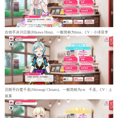
吉他手冰川日菜(Hikawa Hina)。一般简称为hina。CV：小泽亚李
贝斯手白鹭千圣(Shirasagi Chisato)。一般简称为cst、千圣。CV：上
坂堇