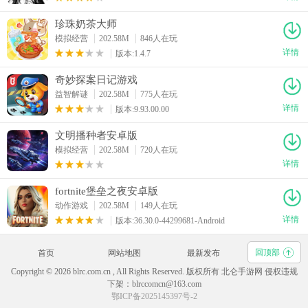
珍珠奶茶大师
模拟经营
202.58M
846人在玩
详情
版本:1.4.7
奇妙探案日记游戏
益智解谜
202.58M
775人在玩
详情
版本:9.93.00.00
文明播种者安卓版
模拟经营
202.58M
720人在玩
详情
fortnite堡垒之夜安卓版
动作游戏
202.58M
149人在玩
详情
版本:36.30.0-44299681-Android
回顶部
首页
网站地图
最新发布
Copyright © 2026 blrc.com.cn , All Rights Reserved. 版权所有 北仑手游网 侵权违规
下架：blrccomcn@163.com
鄂ICP备2025145397号-2