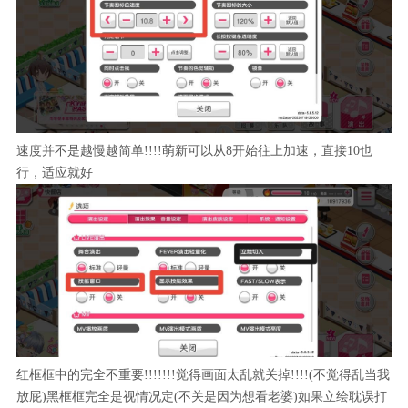
速度并不是越慢越简单!!!!萌新可以从8开始往上加速，直接10也
行，适应就好
红框框中的完全不重要!!!!!!!觉得画面太乱就关掉!!!!(不觉得乱当我
放屁)黑框框完全是视情况定(不关是因为想看老婆)如果立绘耽误打