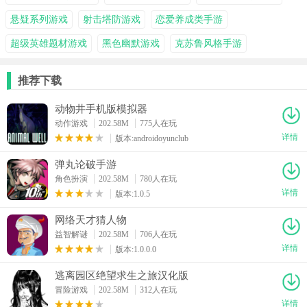
悬疑系列游戏
射击塔防游戏
恋爱养成类手游
超级英雄题材游戏
黑色幽默游戏
克苏鲁风格手游
推荐下载
动物井手机版模拟器
动作游戏
202.58M
775人在玩
详情
版本:androidoyunclub
弹丸论破手游
角色扮演
202.58M
780人在玩
详情
版本:1.0.5
网络天才猜人物
益智解谜
202.58M
706人在玩
详情
版本:1.0.0.0
逃离园区绝望求生之旅汉化版
冒险游戏
202.58M
312人在玩
详情