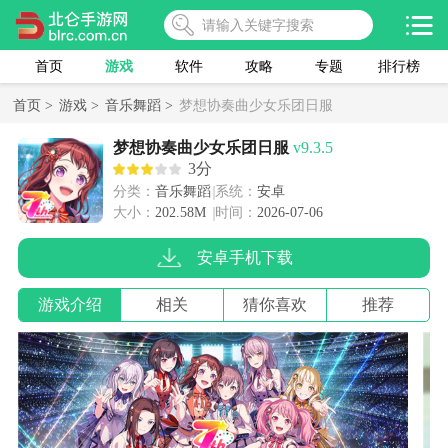
首页
游戏
软件
攻略
专题
排行榜
首页 >
游戏 >
音乐舞蹈 >
梦想协奏曲少女乐团日服
梦想协奏曲少女乐团日服
v9.3.5
3分
分类：
音乐舞蹈
系统：
安卓
大小：
202.58M
时间：
2026-07-06
安卓手机下载
游戏介绍
相关
猜你喜欢
推荐