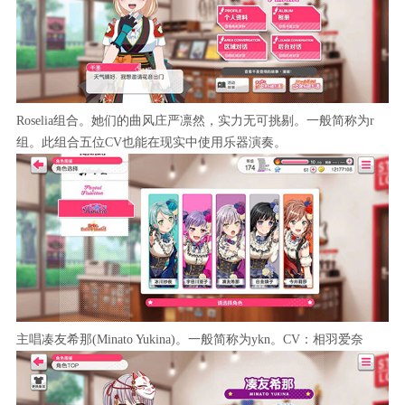
Roselia组合。她们的曲风庄严凛然，实力无可挑剔。一般简称为r
组。此组合五位CV也能在现实中使用乐器演奏。
主唱凑友希那(Minato Yukina)。一般简称为ykn。CV：相羽爱奈