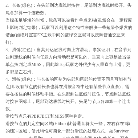
2、长条(绿色)：在头部到达底线时按住，尾部到达底线时松开。头
尾各加算一个连击数。
当绿条足够短的时候，绿条可以被看作单点来糊(虽然会在一定程度
上影响判定结果)，玩家可以利用这个特性来解决一些短绿条爆发的
谱面(如绝对宣言EX主歌中间的蓝绿交互就可以按照普通交互来
打)。
3、滑键(红色)：当其到达底线时向上方滑动。事实证明，在音节到
达判定线的时候向任意方向滑动都是可以的。垂直向上容易被当做
单点按判定成MISS，因此除Top玩家之外很少有人垂直向上滑，更
多都是左右滑。
4、滑按(绿色)：与长条的区别为头部和尾部的位置不同且可能有节
点(即没有节点的斜长条也算在滑按音符中还有某些节点直条)，需
要在按住的时候移动手指。在头部到达底线时按住，节点到达底线
时按在图标上，尾部到达底线时松开。头尾与节点各加算一个连击
数。
滑按节点只有PERFECT和MISS两种判定。
滑按节点的判定空间区域(Hitbox)比普通音符大一些，左右存在1轨
的缓冲区域，借此特性可简化一部分滑按的处理方式。如Survivor