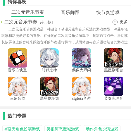
猜你喜欢
二次元音乐节奏
音乐舞蹈
快节奏游戏
二次元音乐节奏
更多
[共86款]
二次元音乐节奏游戏是一种融合了动漫元素和音乐玩法的游戏类型，深受年轻
玩家和动漫爱好者的喜爱。在好玩的二次元音乐类游戏中，玩家通过点击、滑动或
长按屏幕上的音符来跟随音乐的节奏进行操作，从而体验与音乐紧密结合的游戏过
程。每首歌曲都会有对应的节奏轨迹，玩家需要在准确的时机完成操作，才能获得
高分和成就！
音乐方块重
时羁之律
偶像大师闪
黑星剧场台
制版
TauLink
耀色彩手游
服
中文版
三角音韵
黑星剧场繁
siglota音游
节奏弹球音
Siglota
中版
乐游戏
热门专题
ai聊天角色扮演游戏
类银河恶魔城游戏
动作角色扮演游戏