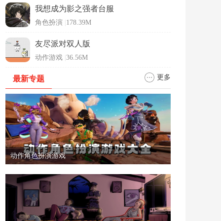
我想成为影之强者台服
角色扮演
|
178.39M
友尽派对双人版
动作游戏
|
36.56M
更多
最新专题
动作角色扮演游戏