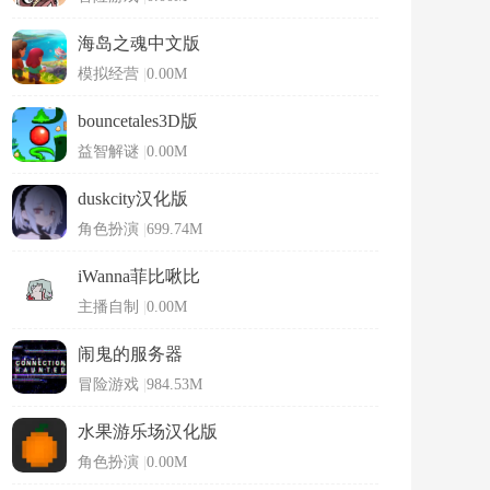
海岛之魂中文版
模拟经营
|
0.00M
bouncetales3D版
益智解谜
|
0.00M
duskcity汉化版
角色扮演
|
699.74M
iWanna菲比啾比
主播自制
|
0.00M
闹鬼的服务器
冒险游戏
|
984.53M
水果游乐场汉化版
角色扮演
|
0.00M