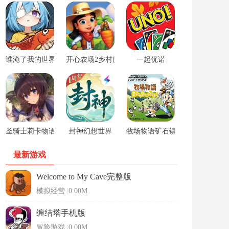
谁淹了我的世界游戏
开心农场2乡村度假中文版
一起优诺
圣骑士莉卡物语安卓手游
封神幻想世界
牧场物语矿石镇的伙伴们男孩版
最新游戏
Welcome to My Cave完整版
模拟经营
|
0.00M
缠结塔手机版
冒险游戏
|
0.00M