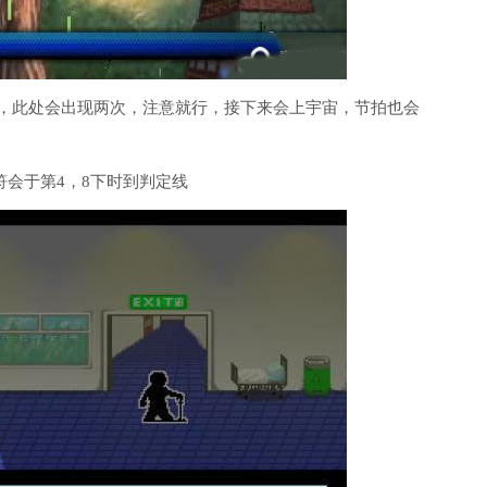
拍8，此处会出现两次，注意就行，接下来会上宇宙，节拍也会
音符会于第4，8下时到判定线