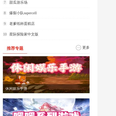
7
甜瓜游乐场
8
爆裂小队supercell
9
老爹纸杯蛋糕店
10
星际探险家中文版
更多
推荐专题
休闲娱乐手游