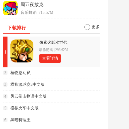
周五夜放克
音乐舞蹈
|
713.57M
更多
下载排行
像素火影次世代
动作游戏
|
296.62M
1
查看详情
2
植物总动员
3
模拟篮球赛2中文版
4
风云拳击物语中文版
5
模拟火车中文版
6
黑暗料理王