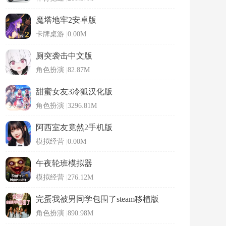
魔塔地牢2安卓版
卡牌桌游
|
0.00M
厕突袭击中文版
角色扮演
|
82.87M
甜蜜女友3冷狐汉化版
角色扮演
|
3296.81M
阿西室友竟然2手机版
模拟经营
|
0.00M
午夜轮班模拟器
模拟经营
|
276.12M
完蛋我被男同学包围了steam移植版
角色扮演
|
890.98M