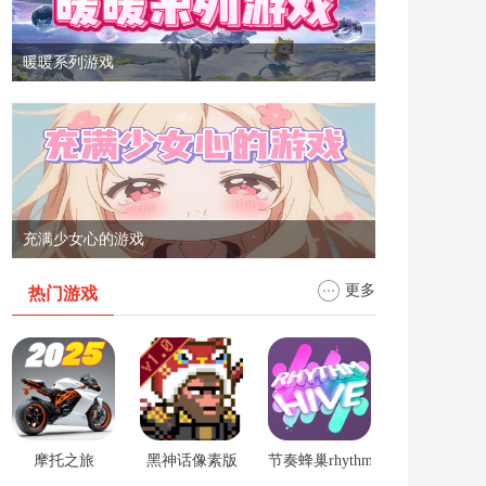
暖暖系列游戏
充满少女心的游戏
更多
热门游戏
摩托之旅
黑神话像素版
节奏蜂巢rhythm hive