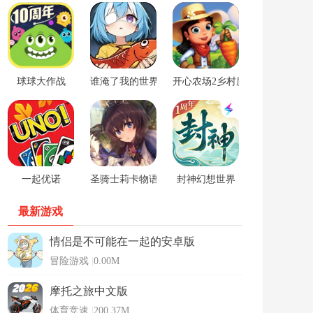
球球大作战
谁淹了我的世界游戏
开心农场2乡村度假中文版
一起优诺
圣骑士莉卡物语安卓手游
封神幻想世界
最新游戏
情侣是不可能在一起的安卓版
冒险游戏
|
0.00M
摩托之旅中文版
体育竞速
|
200.37M