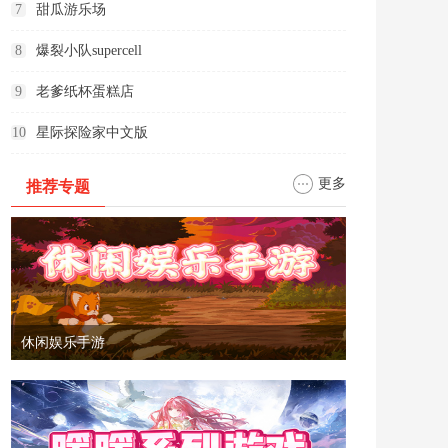
7
甜瓜游乐场
8
爆裂小队supercell
9
老爹纸杯蛋糕店
10
星际探险家中文版
更多
推荐专题
休闲娱乐手游