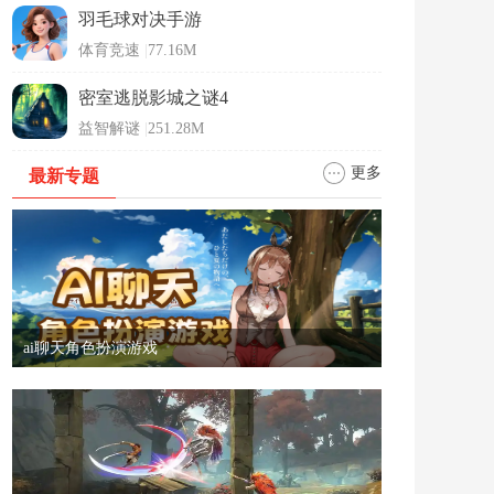
羽毛球对决手游
体育竞速
|
77.16M
密室逃脱影城之谜4
益智解谜
|
251.28M
更多
最新专题
ai聊天角色扮演游戏