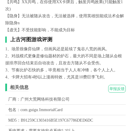
【共鸣】XX共鸣，在你使用XX卡牌后，触发共鸣效果(只能触发1
次)
【隐身】无法被随从攻击，无法被选择，使用英雄技能或法术会解
除隐身n
【虚无】不受技能影响，不能成为目标
上古河图游戏评测
1、场景很像弈仙牌，但画风还是延续了鬼谷八荒的画风。
2、对战模式更像是修仙题材的炉石，最大的不同是场上随从会根
据排序回合结束后自动攻击，且攻击方随从不会受伤。
3、节奏比炉石快的多，毕竟相当于人人有冲锋，各个人上人。
4、卡牌大招有4秒以上漫画特效，尤其是10费巨李飞剑。
相关信息
举报反馈
厂商：广州大荒网络科技有限公司
包名：com.guigu.ImmortalCard
MD5：B91259C1303416B5E197C67786DED6DC
系统要求：需要支持安卓系统5.2以上