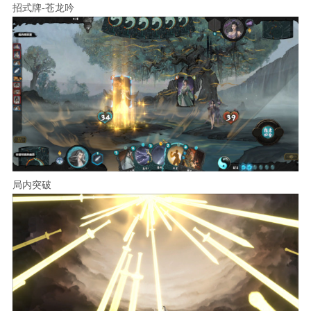
招式牌-苍龙吟
局内突破