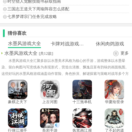
时空猎人觉醒技能书获取指南
三国志王道天下周瑜阵容怎么搭配
七界梦谭宗门任务完成攻略
猜你喜欢
水墨风游戏大全
卡牌对战游戏推荐
休闲肉鸽游戏
水墨风游戏大全
更多
[共12款]
水墨风游戏大全汇聚多款以水墨美术风格为核心的手游，游戏整体以水墨晕
染、留白构图与写意线条为表现形式，营造出清雅、飘逸且富有韵味的画面氛围。
这些好玩的水墨风格游戏涵盖动作冒险、角色扮演、解谜探索与策略对战等多个方
向，在保持艺术风格统一的同时兼顾多样化体验。玩家将在充满东方意境的世界中
进行探索、战斗或剧情推进，通过操作与策略逐步深入游戏内容。
象棋之天下
上古河图
十三煞单机
华夏绘世录
无双
版
手游
行侠江湖手
吾邪手游
执笔画江湖
了不起的道