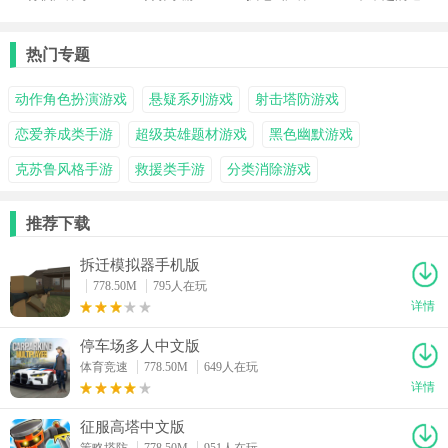
游
手游
门
热门专题
动作角色扮演游戏
悬疑系列游戏
射击塔防游戏
恋爱养成类手游
超级英雄题材游戏
黑色幽默游戏
克苏鲁风格手游
救援类手游
分类消除游戏
推荐下载
拆迁模拟器手机版
778.50M
795人在玩
详情
停车场多人中文版
体育竞速
778.50M
649人在玩
详情
征服高塔中文版
策略塔防
778.50M
951人在玩