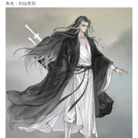
角色：剑仙李四