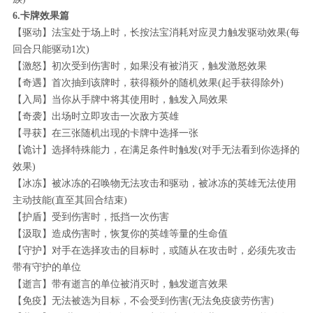
6.卡牌效果篇
【驱动】法宝处于场上时，长按法宝消耗对应灵力触发驱动效果(每
回合只能驱动1次)
【激怒】初次受到伤害时，如果没有被消灭，触发激怒效果
【奇遇】首次抽到该牌时，获得额外的随机效果(起手获得除外)
【入局】当你从手牌中将其使用时，触发入局效果
【奇袭】出场时立即攻击一次敌方英雄
【寻获】在三张随机出现的卡牌中选择一张
【诡计】选择特殊能力，在满足条件时触发(对手无法看到你选择的
效果)
【冰冻】被冰冻的召唤物无法攻击和驱动，被冰冻的英雄无法使用
主动技能(直至其回合结束)
【护盾】受到伤害时，抵挡一次伤害
【汲取】造成伤害时，恢复你的英雄等量的生命值
【守护】对手在选择攻击的目标时，或随从在攻击时，必须先攻击
带有守护的单位
【逝言】带有逝言的单位被消灭时，触发逝言效果
【免疫】无法被选为目标，不会受到伤害(无法免疫疲劳伤害)