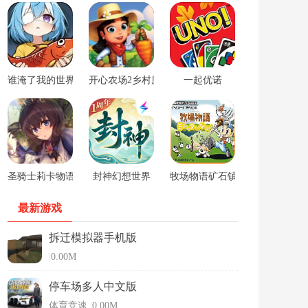
谁淹了我的世界游戏
开心农场2乡村度假中文版
一起优诺
圣骑士莉卡物语安卓手游
封神幻想世界
牧场物语矿石镇的伙伴们男孩版
最新游戏
拆迁模拟器手机版
|
0.00M
停车场多人中文版
体育竞速
|
0.00M