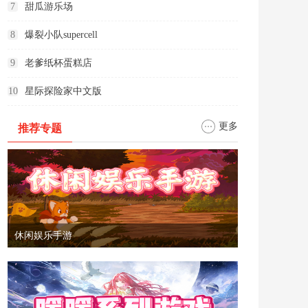
7
甜瓜游乐场
8
爆裂小队supercell
9
老爹纸杯蛋糕店
10
星际探险家中文版
更多
推荐专题
休闲娱乐手游