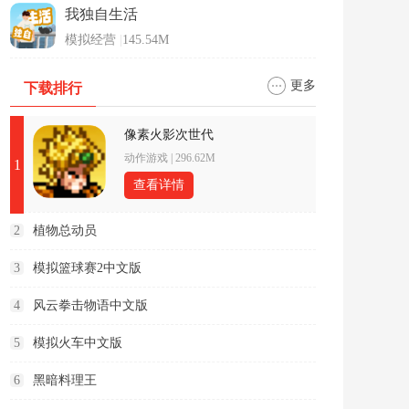
我独自生活
模拟经营
|
145.54M
更多
下载排行
像素火影次世代
动作游戏
|
296.62M
1
查看详情
2
植物总动员
3
模拟篮球赛2中文版
4
风云拳击物语中文版
5
模拟火车中文版
6
黑暗料理王