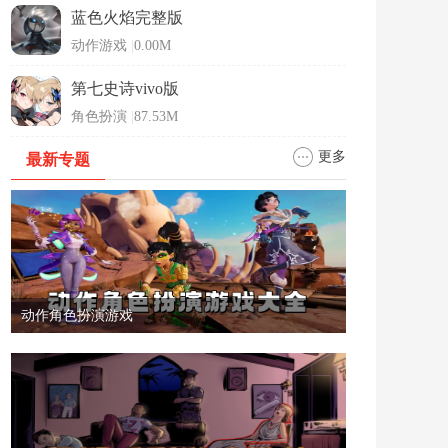
蓝色火焰完整版
动作游戏
|
0.00M
第七史诗vivo版
角色扮演
|
87.53M
更多
最新专题
动作角色扮演游戏