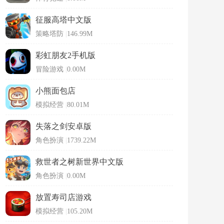
征服高塔中文版
策略塔防
|
146.99M
彩虹朋友2手机版
冒险游戏
|
0.00M
小熊面包店
模拟经营
|
80.01M
失落之剑安卓版
角色扮演
|
1739.22M
救世者之树新世界中文版
角色扮演
|
0.00M
放置寿司店游戏
模拟经营
|
105.20M