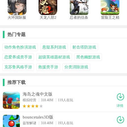
火环国际服
天龙八部2
忍者的信条
冒险王之精
飞龙在天
中文版
灵物语手机
版
热门专题
动作角色扮演游戏
悬疑系列游戏
射击塔防游戏
恋爱养成类手游
超级英雄题材游戏
黑色幽默游戏
克苏鲁风格手游
救援类手游
分类消除游戏
推荐下载
海岛之魂中文版
模拟经营
318.40M
119人在玩
详情
bouncetales3D版
益智解谜
318.40M
193人在玩