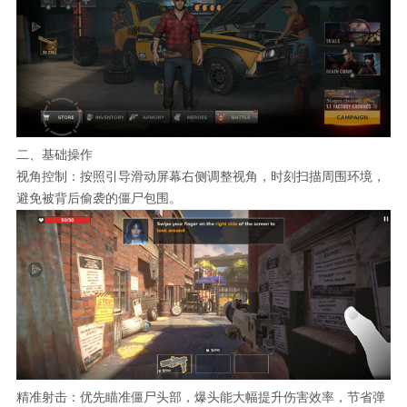
二、基础操作
视角控制：按照引导滑动屏幕右侧调整视角，时刻扫描周围环境，
避免被背后偷袭的僵尸包围。
精准射击：优先瞄准僵尸头部，爆头能大幅提升伤害效率，节省弹