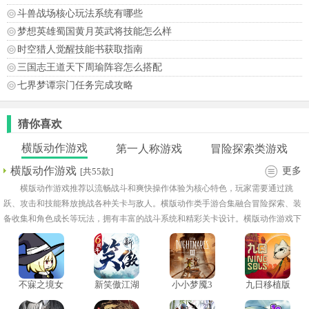
斗兽战场核心玩法系统有哪些
梦想英雄蜀国黄月英武将技能怎么样
时空猎人觉醒技能书获取指南
三国志王道天下周瑜阵容怎么搭配
七界梦谭宗门任务完成攻略
猜你喜欢
横版动作游戏
第一人称游戏
冒险探索类游戏
横版动作游戏
更多
[共55款]
横版动作游戏推荐以流畅战斗和爽快操作体验为核心特色，玩家需要通过跳
跃、攻击和技能释放挑战各种关卡与敌人。横版动作类手游合集融合冒险探索、装
备收集和角色成长等玩法，拥有丰富的战斗系统和精彩关卡设计。横版动作游戏下
载大全适合喜欢操作挑战和热血战斗的玩家。
不寐之境女
新笑傲江湖
小小梦魇3
九日移植版
巫与魔咒手
汉化版
中文版
机版