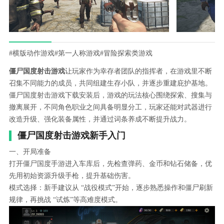
#横版动作游戏
#第一人称游戏
#冒险探索类游戏
僵尸国度射击游戏
让玩家作为幸存者团队的指挥者，在游戏里不断
召集不同能力的成员，共同组建生存小队，并逐步重建庇护基地。
僵尸国度射击游戏下载安装后，游戏的玩法核心围绕探索、搜集与
撤离展开，不同角色职业之间具备明显分工，玩家还能对武器进行
改造升级、强化装备属性，并通过词条养成不断提升战力。
僵尸国度射击游戏新手入门
一、开局准备
打开僵尸国度手游进入车库后，先检查弹药、金币和钻石储备，优
先用初始资源升级手枪，提升基础伤害。
模式选择：新手建议从 “战役模式”开始，逐步熟悉操作和僵尸刷新
规律，再挑战 “试炼”等高难度模式。