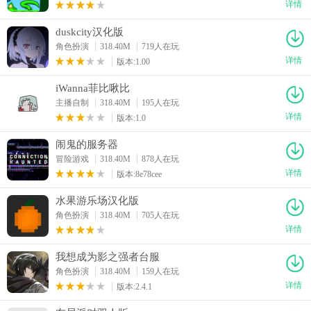
详情
duskcity汉化版
角色扮演
318.40M
719人在玩
详情
版本:1.00
iWanna菲比啾比
主播自制
318.40M
195人在玩
详情
版本:1.0
闹鬼的服务器
冒险游戏
318.40M
878人在玩
详情
版本:8e78cee
水果游乐场汉化版
角色扮演
318.40M
705人在玩
详情
我想成为影之强者台服
角色扮演
318.40M
159人在玩
详情
版本:2.4.1