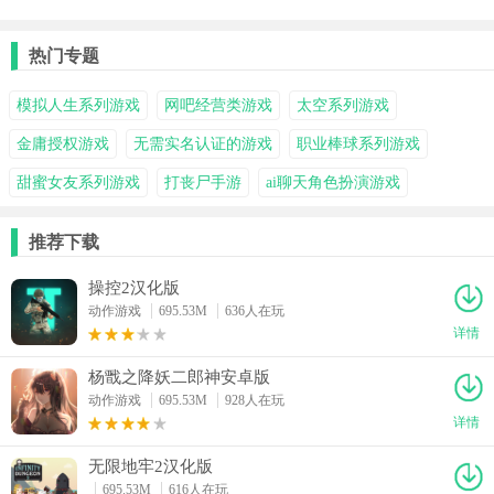
际版
面店中文版
际版
热门专题
模拟人生系列游戏
网吧经营类游戏
太空系列游戏
金庸授权游戏
无需实名认证的游戏
职业棒球系列游戏
甜蜜女友系列游戏
打丧尸手游
ai聊天角色扮演游戏
推荐下载
操控2汉化版
动作游戏
695.53M
636人在玩
详情
杨戬之降妖二郎神安卓版
动作游戏
695.53M
928人在玩
详情
无限地牢2汉化版
695.53M
616人在玩