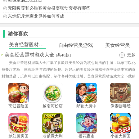
海域重启怎么迁岛
无限暖暖和必胜客黄金盛宴联动套餐有哪些
东煌纪斥笔豪龙灵兽如何养成
猜你喜欢
美食经营题材游戏大全
自由经营类游戏
美食经营类
美食经营题材游戏大全
更多
[共46款]
美食经营题材游戏大全汇集了多款以美食经营为核心玩法的手游，玩家可以化
身餐厅老板，体验经营与管理的乐趣。超好玩的美食经营游戏推荐中提供丰富的食
材和菜谱，玩家可以自由搭配，制作各种美味佳肴。美食经营题材游戏大全下载的
关卡和任务多样，既有时间管理挑战，也有特殊订单或活动任务，增加了趣味性！
烹饪冒险国
越南河粉店
邮轮大厨中
像素咖啡经
际版
中文版
文版
营模拟器
梦幻厨房国
老爹意大利
樱花夜市
小镇大厨国