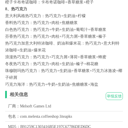
橙子卡布奇诺咖啡：卡布奇诺咖啡+香草糖浆+橙子
8、热巧克力
意大利风格热巧克力：热巧克力+生奶油+柠檬
香料热巧克力：热巧克力+肉桂+焦糖糖浆
白色热巧克力：热巧克力+牛奶+生奶油+葡萄汁+香草糖浆
芬香热巧克力：热巧克力+肉桂+巧克力屑+香草糖浆+榛子
热巧克力加意大利特浓咖啡、奶油和爆米花：热巧克力+意大利特
浓咖啡+生奶油+爆米花
浪漫热巧克力：热巧克力+巧克力屑+薄荷+香草糖浆+蜂蜜
冬夜热巧克力：热巧克力+肉桂+生奶油+榛子+棉花糖
珠穆朗玛热巧克力：热巧克力+生奶油+香草糖浆+巧克力冰激凌+椰
子碎屑
巧克力海洋：热巧克力+牛奶+生奶油+焦糖糖浆+海盐
相关信息
举报反馈
厂商：Melsoft Games Ltd
包名：com.melesta.coffeeshop.liteapks
MD5：B91259C1303416B5E197C67786DED6DC