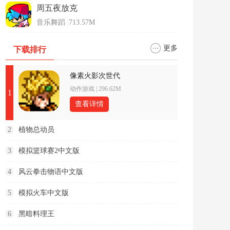
周五夜放克
音乐舞蹈
|
713.57M
更多
下载排行
像素火影次世代
动作游戏
|
296.62M
1
查看详情
2
植物总动员
3
模拟篮球赛2中文版
4
风云拳击物语中文版
5
模拟火车中文版
6
黑暗料理王