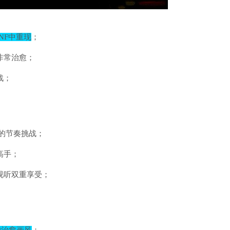
NF中重现
；
非常治愈；
战；
的节奏挑战；
高手；
视听双重享受；
。