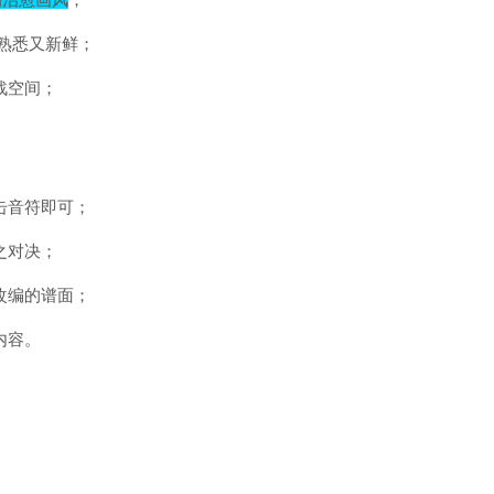
的治愈画风
；
熟悉又新鲜；
战空间；
击音符即可；
之对决；
改编的谱面；
内容。