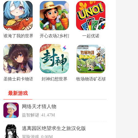
谁淹了我的世界游戏
开心农场2乡村度假中文版
一起优诺
圣骑士莉卡物语安卓手游
封神幻想世界
牧场物语矿石镇的伙伴们男孩版
最新游戏
网络天才猜人物
益智解谜
|
41.47M
逃离园区绝望求生之旅汉化版
冒险游戏
|
0.00M