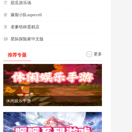
7
甜瓜游乐场
8
爆裂小队supercell
9
老爹纸杯蛋糕店
10
星际探险家中文版
更多
推荐专题
休闲娱乐手游