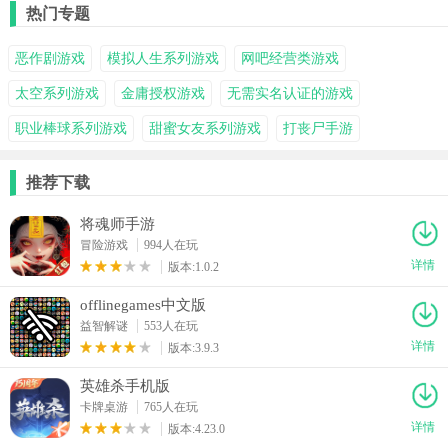
热门专题
恶作剧游戏
模拟人生系列游戏
网吧经营类游戏
太空系列游戏
金庸授权游戏
无需实名认证的游戏
职业棒球系列游戏
甜蜜女友系列游戏
打丧尸手游
推荐下载
将魂师手游
冒险游戏
994人在玩
详情
版本:1.0.2
offlinegames中文版
益智解谜
553人在玩
详情
版本:3.9.3
英雄杀手机版
卡牌桌游
765人在玩
详情
版本:4.23.0