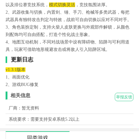
以及排位赛竞技系统，
模式切换灵活
，竞技氛围浓厚。
2、武器收集与切换，内置剑、锤、手刀、枪械等多类武器，每把
武器具有独特攻击判定与特效，战前可自由切换以应对不同对手。
3、角色装扮定制，支持火柴人皮肤更换与外观部件解锁，从颜色
到配饰均可自由搭配，打造个性化战士形象。
4、地图互动机制，不同对战场景中设有障碍物、陷阱与可利用道
具，玩家可借助地形规避攻击或将敌人引入陷阱区域。
更新日志
v1.3.1版本
1、画面优化
2、游戏BUG修复
相关信息
举报反馈
厂商：暂无资料
系统要求：需要支持安卓系统5.2以上
同类游戏