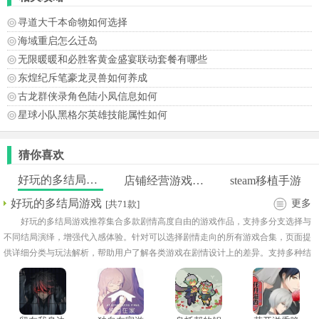
寻道大千本命物如何选择
海域重启怎么迁岛
无限暖暖和必胜客黄金盛宴联动套餐有哪些
东煌纪斥笔豪龙灵兽如何养成
古龙群侠录角色陆小凤信息如何
星球小队黑格尔英雄技能属性如何
猜你喜欢
好玩的多结局游戏
店铺经营游戏大全
steam移植手游
好玩的多结局游戏
更多
[共71款]
好玩的多结局游戏推荐集合多款剧情高度自由的游戏作品，支持多分支选择与
不同结局演绎，增强代入感体验。针对可以选择剧情走向的所有游戏合集，页面提
供详细分类与玩法解析，帮助用户了解各类游戏在剧情设计上的差异。支持多种结
局的手机游戏下载渠道，让玩家沉浸在不断变化的故事世界中。