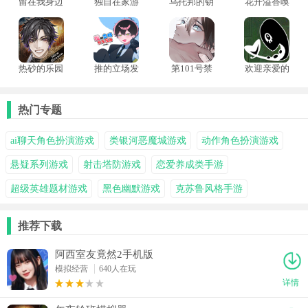
留在我身边
独自在家游
乌托邦的钥
花开溢香唤
游戏中文版
戏手机版
匙
春来汉化版
热砂的乐园
推的立场发
第101号禁
欢迎亲爱的
汉化版
生互换正式
区游戏完整
人类中文版
版
版
热门专题
ai聊天角色扮演游戏
类银河恶魔城游戏
动作角色扮演游戏
悬疑系列游戏
射击塔防游戏
恋爱养成类手游
超级英雄题材游戏
黑色幽默游戏
克苏鲁风格手游
推荐下载
阿西室友竟然2手机版
模拟经营
640人在玩
详情