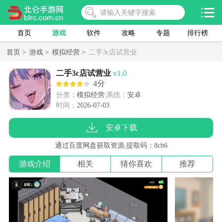
首页
游戏
软件
攻略
专题
排行榜
首页 >
游戏 >
模拟经营 >
二手3c店试营业
二手3c店试营业
v1.0
4分
分类：
模拟经营
系统：
安卓
时间：
2026-07-03
安卓下载
通过百度网盘获取资源,提取码：8cb6
游戏介绍
相关
猜你喜欢
推荐