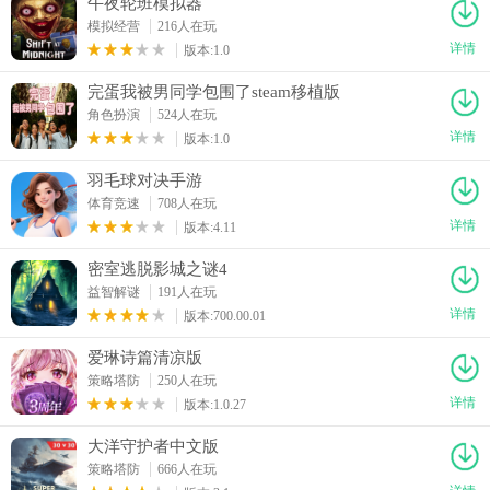
午夜轮班模拟器
模拟经营
216人在玩
详情
版本:1.0
完蛋我被男同学包围了steam移植版
角色扮演
524人在玩
详情
版本:1.0
羽毛球对决手游
体育竞速
708人在玩
详情
版本:4.11
密室逃脱影城之谜4
益智解谜
191人在玩
详情
版本:700.00.01
爱琳诗篇清凉版
策略塔防
250人在玩
详情
版本:1.0.27
大洋守护者中文版
策略塔防
666人在玩