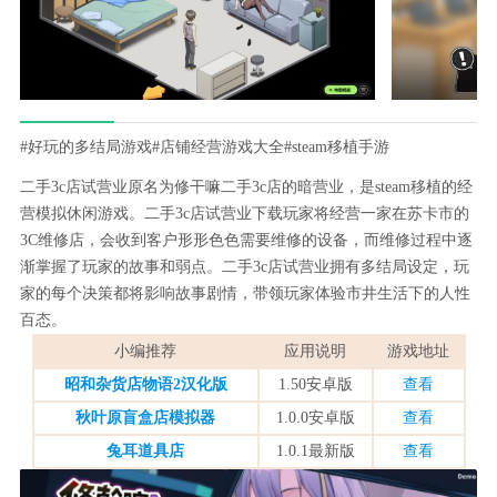
#好玩的多结局游戏
#店铺经营游戏大全
#steam移植手游
二手3c店试营业原名为修干嘛二手3c店的暗营业，是steam移植的经
营模拟休闲游戏。二手3c店试营业下载玩家将经营一家在苏卡市的
3C维修店，会收到客户形形色色需要维修的设备，而维修过程中逐
渐掌握了玩家的故事和弱点。二手3c店试营业拥有多结局设定，玩
家的每个决策都将影响故事剧情，带领玩家体验市井生活下的人性
百态。
小编推荐
应用说明
游戏地址
昭和杂货店物语2汉化版
1.50安卓版
查看
秋叶原盲盒店模拟器
1.0.0安卓版
查看
兔耳道具店
1.0.1最新版
查看