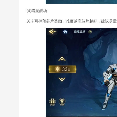
(4)猎魔战场
关卡可掉落芯片奖励，难度越高芯片越好，建议尽量