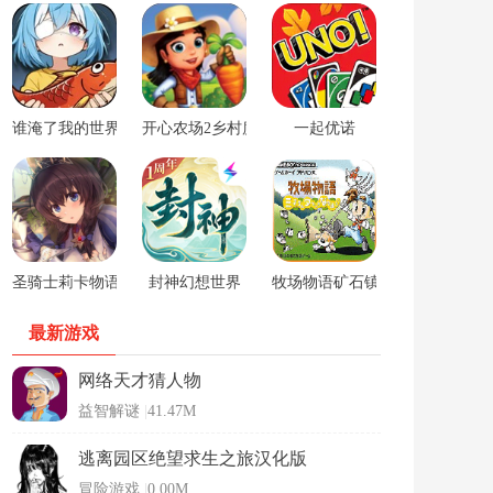
谁淹了我的世界游戏
开心农场2乡村度假中文版
一起优诺
圣骑士莉卡物语安卓手游
封神幻想世界
牧场物语矿石镇的伙伴们男孩版
最新游戏
网络天才猜人物
益智解谜
|
41.47M
逃离园区绝望求生之旅汉化版
冒险游戏
|
0.00M