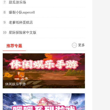
7
甜瓜游乐场
8
爆裂小队supercell
9
老爹纸杯蛋糕店
10
星际探险家中文版
更多
推荐专题
休闲娱乐手游