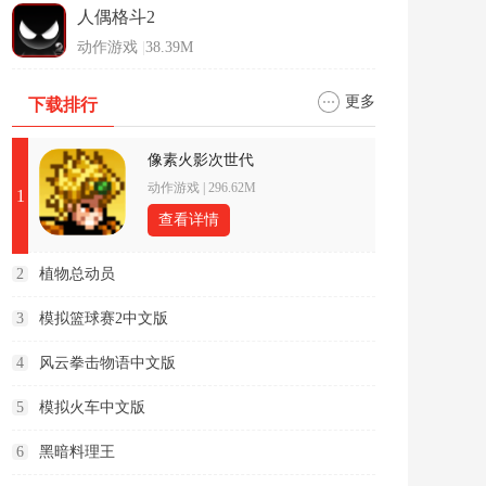
人偶格斗2
动作游戏
|
38.39M
更多
下载排行
像素火影次世代
动作游戏
|
296.62M
1
查看详情
2
植物总动员
3
模拟篮球赛2中文版
4
风云拳击物语中文版
5
模拟火车中文版
6
黑暗料理王