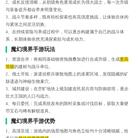
2、成长反馈清晰，从初级角色逐渐成长为强大战士，每一次升级
与装备提升都会带来明显变化;
3、战斗节奏多样，既有轻松探索也有高强度挑战，让体验在休闲
与紧张之间灵活切换;
4、在持续冒险与养成过程中，可以逐步构建属于自己的战斗体
系，长期体验依然充满探索欲与成长动力。
魔幻境界手游玩法
1、资源合并：将相同基础物资拖拽叠加进行合成升级，生成
更高
等级
的建材与战斗单位。
2、领土开拓：派遣侦察兵驱散地图上的迷雾区域，发现隐藏的矿
脉遗迹与神秘生物巢穴。
3、城邦建设：在空旷地块上规划建造民居兵营与防御箭塔，逐步
壮大王国的人口与战力。
4、每日委托：完成系统发布的限时采集或讨伐目标，获取大量硬
币宝石与稀有解锁道具。
魔幻境界手游优势
1、高清呈现：游戏内的场景地图与角色立绘均十分清晰细腻，给