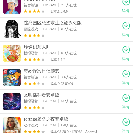
益智解谜
176.24M
891人在玩
详情
版本:1.0.0.0
逃离园区绝望求生之旅汉化版
冒险游戏
176.24M
402人在玩
详情
珍珠奶茶大师
模拟经营
176.24M
183人在玩
详情
版本:1.4.7
奇妙探案日记游戏
益智解谜
176.24M
386人在玩
详情
版本:9.93.00.00
文明播种者安卓版
模拟经营
176.24M
442人在玩
详情
fortnite堡垒之夜安卓版
动作游戏
176.24M
170人在玩
详情
版本:36.30.0-44299681-Android