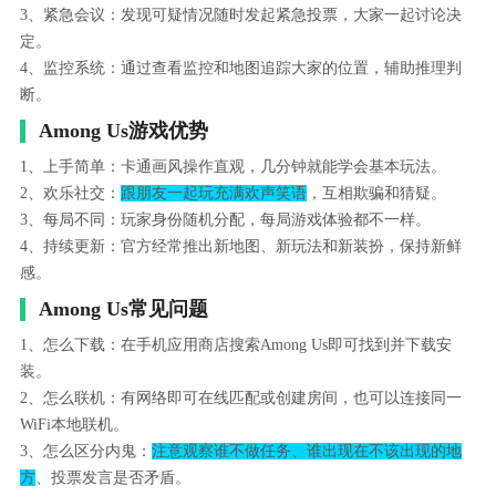
3、紧急会议：发现可疑情况随时发起紧急投票，大家一起讨论决
定。
4、监控系统：通过查看监控和地图追踪大家的位置，辅助推理判
断。
Among Us游戏优势
1、上手简单：卡通画风操作直观，几分钟就能学会基本玩法。
2、欢乐社交：
跟朋友一起玩充满欢声笑语
，互相欺骗和猜疑。
3、每局不同：玩家身份随机分配，每局游戏体验都不一样。
4、持续更新：官方经常推出新地图、新玩法和新装扮，保持新鲜
感。
Among Us常见问题
1、怎么下载：在手机应用商店搜索Among Us即可找到并下载安
装。
2、怎么联机：有网络即可在线匹配或创建房间，也可以连接同一
WiFi本地联机。
3、怎么区分内鬼：
注意观察谁不做任务、谁出现在不该出现的地
方
、投票发言是否矛盾。