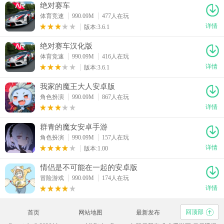
绝对赛车
体育竞速
990.09M
477人在玩
详情
版本:3.6.1
绝对赛车汉化版
体育竞速
990.09M
416人在玩
详情
版本:3.6.1
我家的魔王大人安卓版
角色扮演
990.09M
867人在玩
详情
群青的魔女安卓手游
角色扮演
990.09M
157人在玩
详情
版本:1.00
情侣是不可能在一起的安卓版
冒险游戏
990.09M
174人在玩
详情
回顶部
首页
网站地图
最新发布