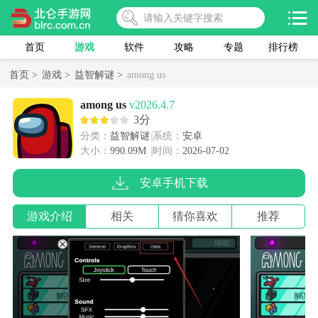
首页
游戏
软件
攻略
专题
排行榜
首页 >
游戏 >
益智解谜 >
among us
among us
v2026.4.7
3分
分类：
益智解谜
系统：
安卓
大小：
990.09M
时间：
2026-07-02
安卓手机下载
游戏介绍
相关
猜你喜欢
推荐