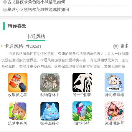
古龙群侠录角色陆小凤信息如何
星球小队黑格尔英雄技能属性如何
猜你喜欢
卡通风格
卡通风格
更多
[共202款]
卡通风格游戏拥有明快的色彩、夸张的线条和活泼的角色设计，让人一眼就能
沉浸在童话般的世界里。卡通风格游戏合集里种类丰富，有充满幽默元素的、主打
放松氛围、有些注重操作与挑战。这些游戏能够弱化现实的束缚，带来无限想象，
让冒险和故事更具表现力。适合年轻人，也非常适合全家共享，轻松的画面与有趣
的互动，让不同年龄层都能找到乐趣。
收银员之星
动物森林中
另一个阴影
神明模拟器
中文版
文版
手机版
筑梦事务所
御兽岛移动
微型小镇
冰淇淋坏蛋
版
测试版