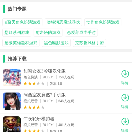
热门专题
ai聊天角色扮演游戏
类银河恶魔城游戏
动作角色扮演游戏
悬疑系列游戏
射击塔防游戏
恋爱养成类手游
超级英雄题材游戏
黑色幽默游戏
克苏鲁风格手游
推荐下载
甜蜜女友3冷狐汉化版
角色扮演
20.19M
758人在玩
详情
版本:1.0
阿西室友竟然2手机版
模拟经营
20.19M
648人在玩
详情
午夜轮班模拟器
模拟经营
20.19M
401人在玩
详情
版本:1.0