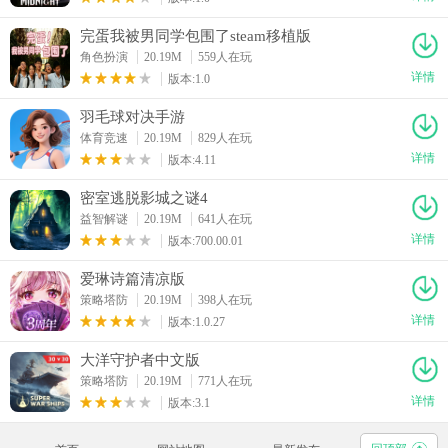
完蛋我被男同学包围了steam移植版
角色扮演
20.19M
559人在玩
详情
版本:1.0
羽毛球对决手游
体育竞速
20.19M
829人在玩
详情
版本:4.11
密室逃脱影城之谜4
益智解谜
20.19M
641人在玩
详情
版本:700.00.01
爱琳诗篇清凉版
策略塔防
20.19M
398人在玩
详情
版本:1.0.27
大洋守护者中文版
策略塔防
20.19M
771人在玩
详情
版本:3.1