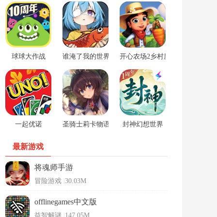
球球大作战
谁淹了我的世界游戏
开心农场2乡村度假中文版
一起优诺
圣骑士莉卡物语安卓手游
封神幻想世界
最新游戏
将魂师手游
冒险游戏
|
30.03M
offlinegames中文版
益智解谜
|
147.05M