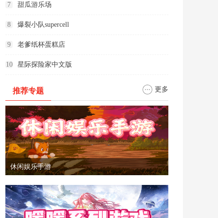
7
甜瓜游乐场
8
爆裂小队supercell
9
老爹纸杯蛋糕店
10
星际探险家中文版
更多
推荐专题
休闲娱乐手游