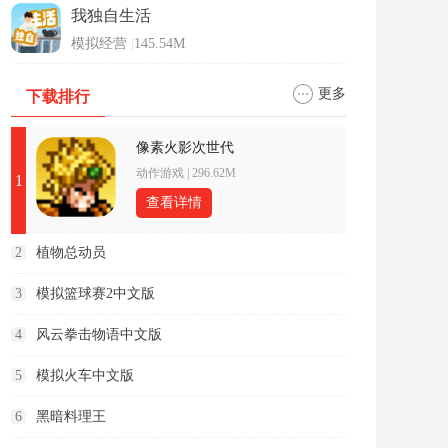
我独自生活
模拟经营
|
145.54M
更多
下载排行
像素火影次世代
动作游戏
|
296.62M
1
查看详情
2
植物总动员
3
模拟篮球赛2中文版
4
风云拳击物语中文版
5
模拟火车中文版
6
黑暗料理王