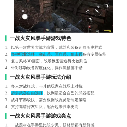
一战火灾风暴手游游戏特色
1、以第一次世界大战为背景，武器和装备还原历史样式
2、
多种职业选择，突击兵、医疗兵、狙击兵
各有专属技能
3、复古风格3D画面，战场氛围营造得比较到位
4、针对移动设备深度优化，操作流畅度不错
一战火灾风暴手游玩法介绍
1、多人对战模式，与其他玩家在战场上对抗
2、
超多武器自由选择
，找到最适合自己的武器搭配
3、战斗节奏较快，需要根据战况灵活制定策略
4、支持邀请好友组队，配合起来胜率更高
一战火灾风暴手游游戏亮点
1、一战题材在手游里比较少见，题材新颖有新鲜感