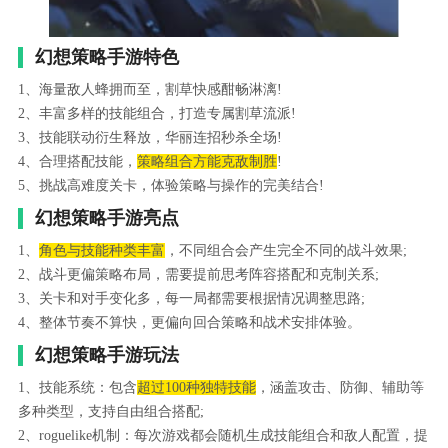
幻想策略手游特色
1、海量敌人蜂拥而至，割草快感酣畅淋漓!
2、丰富多样的技能组合，打造专属割草流派!
3、技能联动衍生释放，华丽连招秒杀全场!
4、合理搭配技能，
策略组合方能克敌制胜
!
5、挑战高难度关卡，体验策略与操作的完美结合!
幻想策略手游亮点
1、
角色与技能种类丰富
，不同组合会产生完全不同的战斗效果;
2、战斗更偏策略布局，需要提前思考阵容搭配和克制关系;
3、关卡和对手变化多，每一局都需要根据情况调整思路;
4、整体节奏不算快，更偏向回合策略和战术安排体验。
幻想策略手游玩法
1、技能系统：包含
超过100种独特技能
，涵盖攻击、防御、辅助等
多种类型，支持自由组合搭配;
2、roguelike机制：每次游戏都会随机生成技能组合和敌人配置，提