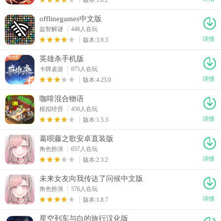
offlinegames中文版
益智解谜
448人在玩
详情
版本:3.9.3
英雄杀手机版
卡牌桌游
875人在玩
详情
版本:4.23.0
咖啡混合物语
模拟经营
450人在玩
详情
版本:1.5.3
葛呗藤之歌安卓直装版
角色扮演
657人在玩
详情
版本:2.3.2
未来女友向我传达了问候中文版
角色扮演
576人在玩
详情
版本:1.8.7
星空列车与白的旅行汉化版