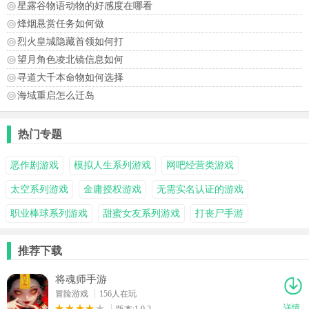
星露谷物语动物的好感度在哪看
烽烟悬赏任务如何做
烈火皇城隐藏首领如何打
望月角色凌北镜信息如何
寻道大千本命物如何选择
海域重启怎么迁岛
热门专题
恶作剧游戏
模拟人生系列游戏
网吧经营类游戏
太空系列游戏
金庸授权游戏
无需实名认证的游戏
职业棒球系列游戏
甜蜜女友系列游戏
打丧尸手游
推荐下载
将魂师手游
冒险游戏
156人在玩
详情
版本:1.0.2