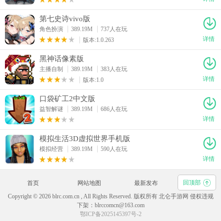
第七史诗vivo版
角色扮演
389.19M
737人在玩
详情
版本:1.0.263
黑神话像素版
主播自制
389.19M
383人在玩
详情
版本:1.0
口袋矿工2中文版
益智解谜
389.19M
686人在玩
详情
模拟生活3D虚拟世界手机版
模拟经营
389.19M
590人在玩
详情
回顶部
首页
网站地图
最新发布
Copyright © 2026 blrc.com.cn , All Rights Reserved. 版权所有 北仑手游网 侵权违规
下架：blrccomcn@163.com
鄂ICP备2025145397号-2