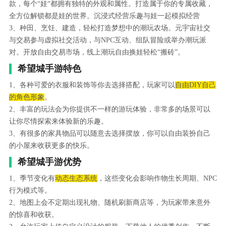
款，每个“娃“都拥有独特的外观和属性。打造属于你的专属收藏，
全方位解锁都是娃的世界。沉浸式经营乐趣与娃一起模拟经营
3、种田、烹饪、建造，轻松打造梦想中的潮玩农场。元宇宙社交
与交易参与虚拟社交活动，与NPC互动、组队冒险或举办潮玩派
对。开放自由交易市场，线上潮玩自由换娃轻松“搬砖”。
希望城手游特色
1、各种可爱的衣服和装饰等你去选择搭配，玩家可以
自由DIY自己
的角色形象
。
2、丰富的玩法会为你提供不一样的游玩体验，非常多的场景可以
让你尽情探索来体验新的乐趣。
3、有很多的家具物品可以随意去选择摆放，你可以自由装扮自己
的小屋来收获更多的快乐。
希望城手游优势
1、季节变化有
动态生态系统
，这些变化会影响作物生长周期、NPC
行为模式等。
2、地图上会不定期出现礼物、随机刷新商店等，为玩家带来意外
的惊喜和收获。