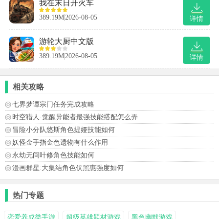
我在末日开火车
389.19M
2026-08-05
详情
游轮大厨中文版
389.19M
2026-08-05
详情
相关攻略
七界梦谭宗门任务完成攻略
时空猎人·觉醒异能者最强技能搭配怎么弄
冒险小分队悠斯角色提娅技能如何
妖怪金手指金色遗物有什么作用
永劫无间叶修角色技能如何
漫画群星:大集结角色伏黑惠强度如何
热门专题
恋爱养成类手游
超级英雄题材游戏
黑色幽默游戏