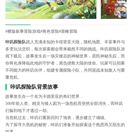
#横版叙事冒险游戏
#角色冒险
#策略冒险
咔叽探险队
踏入充满未知的卡得里亚大陆，随机地图、丰富事件与
多变玩法交织，每次探索都会带来截然不同的挑战。咔叽探险队游
戏下载后，故事发生在一场灾难后的神秘世界，居民神秘失踪，而
你将化身降临此地的守护者，肩负拯救大陆的使命。玩家可以招募
不同能力的咔叽伙伴，组建专属探险小队，共同迎战未知敌人与重
重危机。
咔叽探险队背景故事
故事发生在一个名为卡德里亚的奇幻世界…
500年前人类、精灵与矮人因为一场危机而突然全部消失，而咔叽
们躲到地下才逃过一劫。
当危机过去，咔叽们重新回到了地表，逐步建立了城镇。
为了探寻大危机的秘密，咔叽们准备开始探索这个熟悉而又陌生的
世界。