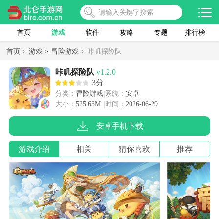
首页
游戏
软件
攻略
专题
排行榜
首页 >
游戏 >
冒险游戏 >
咔叽探险队
咔叽探险队
v1.2.0
3分
分类：
冒险游戏
系统：
安卓
大小：
525.63M
时间：
2026-06-29
安卓手机下载
游戏介绍
相关
猜你喜欢
推荐