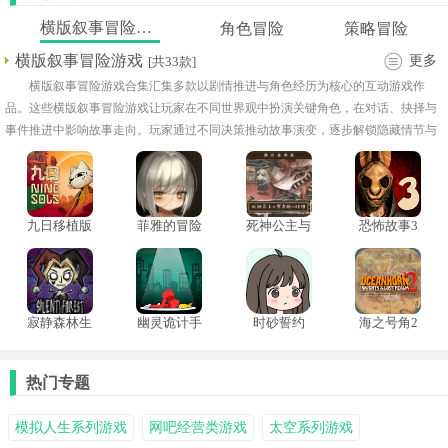
横版叙事冒险游戏
角色冒险
策略冒险
横版叙事冒险游戏
更多
[共33款]
横版叙事冒险游戏合集汇集多款以剧情推进与角色经历为核心的互动游戏作
品。这些横版叙事冒险游戏让玩家在不同世界观中扮演关键角色，在对话、抉择与
事件推进中影响故事走向。玩家通过不同决策推动故事演变，逐步解锁隐藏情节与
角色背景信息。这些游戏在叙事风格上各具特色，整体节奏以故事推进为主，操作
简单但内容层次丰富。
九日移植版
菲雅的冒险
死神公主与
恐怖故事3
异书馆的怪
女巫中文版
物中文版
寂静森林生
幽灵诡计手
时砂誓约
海之号角2
存手游
机安卓版
安卓汉化版
热门专题
模拟人生系列游戏
网吧经营类游戏
太空系列游戏