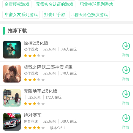
金庸授权游戏
无需实名认证的游戏
职业棒球系列游戏
甜蜜女友系列游戏
打丧尸手游
ai聊天角色扮演游戏
推荐下载
操控2汉化版
动作游戏
525.63M
366人在玩
详情
杨戬之降妖二郎神安卓版
动作游戏
525.63M
370人在玩
详情
无限地牢2汉化版
525.63M
172人在玩
详情
绝对赛车
体育竞速
525.63M
509人在玩
详情
版本:3.6.1