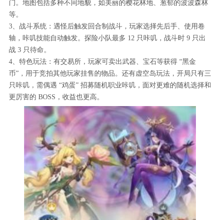
门。地图包括多种不同地貌，如美丽的樱花林地、葱郁的波波森林
等。
3、战斗系统：遇怪后触发回合制战斗，玩家选择先后手、使用卷
轴，咔叽技能自动触发。探险小队最多 12 只咔叽，战斗时 9 只出
战 3 只待命。
4、特色玩法：有交易所，玩家可卖出武器、宝石等获得 “黑金
币”，用于竞拍其他玩家挂售的物品。还有虚空岛玩法，开局只有三
只咔叽，需偶遇 “鸡蛋” 招募随机职业咔叽，面对更难的随机选择和
更厉害的 BOSS，收益也更高。