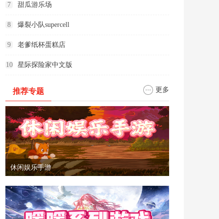
7
甜瓜游乐场
8
爆裂小队supercell
9
老爹纸杯蛋糕店
10
星际探险家中文版
更多
推荐专题
休闲娱乐手游