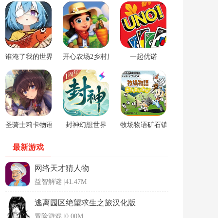
谁淹了我的世界游戏
开心农场2乡村度假中文版
一起优诺
圣骑士莉卡物语安卓手游
封神幻想世界
牧场物语矿石镇的伙伴们男孩版
最新游戏
网络天才猜人物
益智解谜
|
41.47M
逃离园区绝望求生之旅汉化版
冒险游戏
|
0.00M