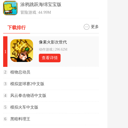
涂鸦跳跃海绵宝宝版
冒险游戏
|
44.99M
更多
下载排行
像素火影次世代
动作游戏
|
296.62M
1
查看详情
2
植物总动员
3
模拟篮球赛2中文版
4
风云拳击物语中文版
5
模拟火车中文版
6
黑暗料理王