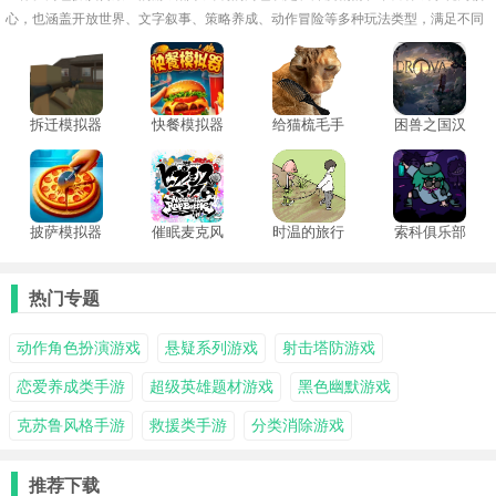
心，也涵盖开放世界、文字叙事、策略养成、动作冒险等多种玩法类型，满足不同
玩家的探索与战斗欲望。玩家可自由塑造角色外观、技能路线与情感羁绊，决定世
界的走向与结局。
拆迁模拟器
快餐模拟器
给猫梳毛手
困兽之国汉
手机版
联机版
机版
化版
披萨模拟器
催眠麦克风
时温的旅行
索科俱乐部
手机版
手游
手游
正版
热门专题
动作角色扮演游戏
悬疑系列游戏
射击塔防游戏
恋爱养成类手游
超级英雄题材游戏
黑色幽默游戏
克苏鲁风格手游
救援类手游
分类消除游戏
推荐下载