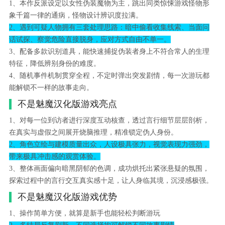
1、本作反派设定以女性伪装魔物为主，跳出同类惊悚游戏怪物形
象千篇一律的通病，怪物设计辨识度拉满。
2、遇到可疑人物拥有三套处理思路：暗中偷看收集线索、当面问
话试探、察觉危险直接脱身，应对方式自由不单一。
3、配备多款识别道具，能快速捕捉伪装者身上不符合常人的生理
特征，降低辨别身份的难度。
4、随机事件机制贯穿全程，不定时弹出突发剧情，每一次游玩都
能解锁不一样的故事走向。
不是魅魔汉化版游戏亮点
1、对每一位到访者进行深度互动核查，透过言行细节层层剖析，
在真实与虚假之间展开烧脑推理，精准锁定伪人身份。
2、角色立绘与建模质量出众，人设极具张力，视觉表现力强劲，
带来极具冲击感的观赏体验。
3、整体画面偏向暗黑阴郁的色调，成功烘托出紧张悬疑的氛围，
探索过程中的言行交互真实感十足，让人身临其境，沉浸感极强。
不是魅魔汉化版游戏优势
1、操作简单方便，就算是新手也能轻松判断游玩