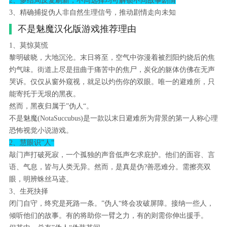
2、多结局反复刷新，不同选择均可解锁不同故事剧情
3、精确捕捉伪人非自然生理信号，推动剧情走向未知
不是魅魔汉化版游戏推荐理由
1、莫惊莫慌
黎明破晓，大地沉沦。末日将至，空气中弥漫着被烈阳灼烧后的焦
灼气味。街道上尽是扭曲于痛苦中的焦尸，炭化的躯体仿佛在无声
哭诉。仅仅从窗外窥视，就足以灼伤你的双眼。唯一的避难所，只
能寄托于无垠的黑夜。
然而，黑夜归属于”伪人“。
不是魅魔(NotaSuccubus)是一款以末日避难所为背景的第一人称心理
恐怖视觉小说游戏。
2、慧眼识”人“
敲门声打破死寂，一个孤独的声音低声乞求庇护。他们的面容、言
语、气息，皆与人类无异。然而，是真是伪?善恶难分。需擦亮双
眼，明辨蛛丝马迹。
3、生死抉择
闭门自守，终究是死路一条。”伪人“终会攻破屏障。接纳一些人，
倾听他们的故事。有的将助你一臂之力，有的则需你伸出援手。