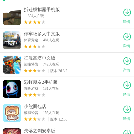
拆迁模拟器手机版
304人在玩
详情
停车场多人中文版
体育竞速
481人在玩
详情
征服高塔中文版
策略塔防
742人在玩
详情
版本:26.3.2
彩虹朋友2手机版
冒险游戏
131人在玩
详情
小熊面包店
模拟经营
155人在玩
详情
版本:1.2.35
失落之剑安卓版