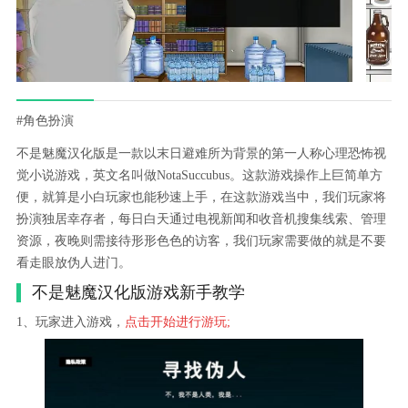
#角色扮演
不是魅魔汉化版是一款以末日避难所为背景的第一人称心理恐怖视
觉小说游戏，英文名叫做NotaSuccubus。这款游戏操作上巨简单方
便，就算是小白玩家也能秒速上手，在这款游戏当中，我们玩家将
扮演独居幸存者，每日白天通过电视新闻和收音机搜集线索、管理
资源，夜晚则需接待形形色色的访客，我们玩家需要做的就是不要
看走眼放伪人进门。
不是魅魔汉化版游戏新手教学
1、玩家进入游戏，
点击开始进行游玩;