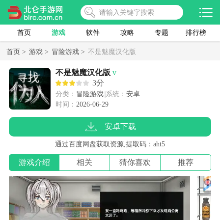
首页
游戏
软件
攻略
专题
排行榜
首页 >
游戏 >
冒险游戏 >
不是魅魔汉化版
不是魅魔汉化版
v
3分
分类：
冒险游戏
系统：
安卓
时间：
2026-06-29
安卓下载
通过百度网盘获取资源,提取码：aht5
游戏介绍
相关
猜你喜欢
推荐