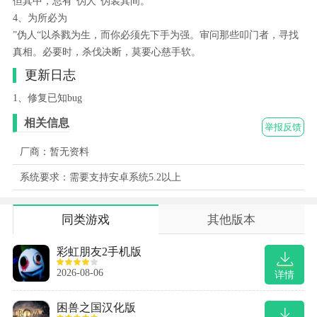
但其中，总有”伪人“伪装其间。
4、为所必为
”伪人“以杀戮为生，而你必须先下手为强。审问那些叩门者，寻找
真相。必要时，杀伐决断，莫要心慈手软。
更新日志
1、修复已知bug
相关信息
举报反馈
厂商：暂无资料
系统要求：需要支持安卓系统5.2以上
同类游戏
其他版本
彩虹朋友2手机版
2026-08-06
详情
困兽之国汉化版