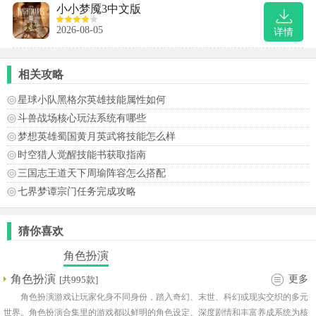
小小梦魇3中文版
2026-08-05
详情
相关攻略
星球小队黑格尔英雄技能属性如何
斗兽战场核心玩法系统有哪些
梦想英雄蜀国黄月英武将技能怎么样
时空猎人觉醒技能书获取指南
三国志王道天下周瑜阵容怎么搭配
七界梦谭宗门任务完成攻略
猜你喜欢
角色扮演
角色扮演
更多
[共995款]
角色扮演游戏让玩家化身不同身份，踏入奇幻、末世、科幻或现实交织的多元
世界。角色扮演合集里的游戏都以鲜明的角色设定、深度剧情和丰富养成系统为核