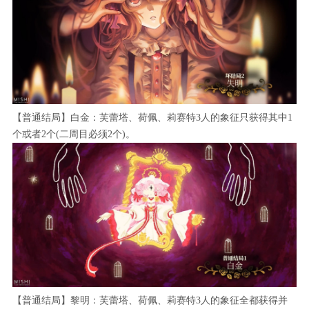
【普通结局】白金：‌芙蕾塔、荷佩、莉赛特3人的象征只获得其中1
个或者2个(二周目必须2个)。
【普通结局】黎明：‌芙蕾塔、荷佩、莉赛特3人的象征全都获得并