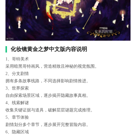
化妆镜黄金之梦中文版内容说明
1、哥特美术
采用暗黑哥特画风，营造精致且神秘的视觉氛围。
2、分支剧情
拥有多条故事线路，不同选择影响剧情推进。
3、世界探索
自由探索场景区域，逐步揭开隐藏故事真相。
4、线索解谜
收集关键证据与道具，破解层层谜题完成推理。
5、章节体验
剧情划分多个章节，逐步展开完整冒险内容。
6、隐藏区域