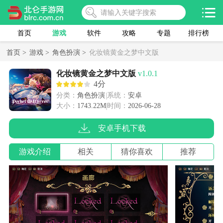
首页
游戏
软件
攻略
专题
排行榜
首页 >
游戏 >
角色扮演 >
化妆镜黄金之梦中文版
化妆镜黄金之梦中文版
v1.0.1
4分
分类：
角色扮演
系统：
安卓
大小：
1743.22M
时间：
2026-06-28
安卓手机下载
游戏介绍
相关
猜你喜欢
推荐