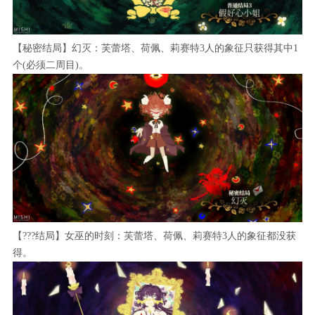
【秘密结局】幻灭：芙蕾塔、荷佩、莉赛特3人的象征只获得其中1
个(必须二周目)。
【???结局】女巫的时刻：芙蕾塔、荷佩、莉赛特3人的象征都没获
得。