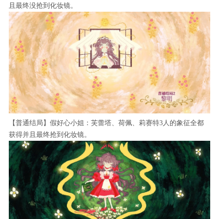
且最终没抢到化妆镜。
【普通结局】假好心小姐：‌芙蕾塔、荷佩、莉赛特3人的象征全都
获得并且最终抢到化妆镜。‌