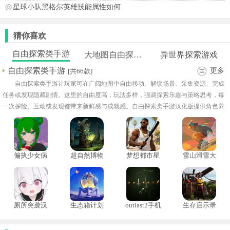
星球小队黑格尔英雄技能属性如何
猜你喜欢
自由探索类手游
大地图自由探索的手游
异世界探索游戏
自由探索类手游
更多
[共66款]
自由探索类手游让玩家可在广阔地图中自由移动、解锁场景、采集资源、完成
任务或发现隐藏剧情。这里的自由度高，玩法多样，强调探索乐趣与策略思考，每
一次探险、互动或发现都带来新鲜感与成就感。自由探索类手游汉化版提供角色养
成、技能升级、建造系统及多人协作模式，画面精美，场景细腻，音效和环境渲染
增强沉浸感。
偏执少女病
超自然博物
梦想都市星
雪山滑雪大
模
馆避难所
球手机版
冒2手机版
厕所突袭汉
生态箱计划
outlast2手机
生存启示录
化版
版
终末之日中
文版