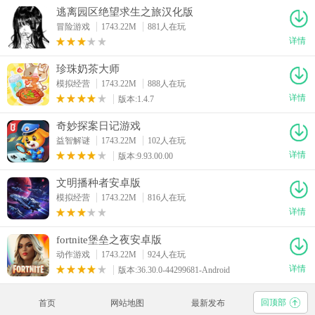
逃离园区绝望求生之旅汉化版
冒险游戏
1743.22M
881人在玩
详情
珍珠奶茶大师
模拟经营
1743.22M
888人在玩
详情
版本:1.4.7
奇妙探案日记游戏
益智解谜
1743.22M
102人在玩
详情
版本:9.93.00.00
文明播种者安卓版
模拟经营
1743.22M
816人在玩
详情
fortnite堡垒之夜安卓版
动作游戏
1743.22M
924人在玩
详情
版本:36.30.0-44299681-Android
回顶部
首页
网站地图
最新发布