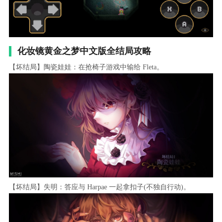
化妆镜黄金之梦中文版全结局攻略
【坏结局】陶瓷娃娃：在抢椅子游戏中输给 ‌Fleta‌。
【坏结局】失明：答应与 ‌Harpae‌ 一起拿扣子(不独自行动)。