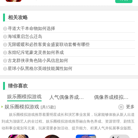
相关攻略
寻道大千本命物如何选择
海域重启怎么迁岛
无限暖暖和必胜客黄金盛宴联动套餐有哪些
东煌纪斥笔豪龙灵兽如何养成
古龙群侠录角色陆小凤信息如何
星球小队黑格尔英雄技能属性如何
猜你喜欢
娱乐圈模拟游戏
人气偶像养成类游戏
偶像养成模拟类游戏
娱乐圈模拟游戏
更多
[共15款]
娱乐圈模拟游戏推荐着重明星成长和演艺事业发展，玩家能够体验从新人出道
到成为顶级艺人的全过程。娱乐圈模拟游戏推荐融合角色养成、资源管理、剧情互
动和事业规划等元素，玩家需要参加活动、提升能力、积累人气并拓展事业版图。
模拟娱乐圈的游戏手机版大全还包括经纪公司经营和影视制作等玩法，让整体体验