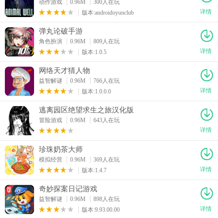
动作游戏
0.96M
300人在玩
详情
版本:androidoyunclub
弹丸论破手游
角色扮演
0.96M
809人在玩
详情
版本:1.0.5
网络天才猜人物
益智解谜
0.96M
766人在玩
详情
版本:1.0.0.0
逃离园区绝望求生之旅汉化版
冒险游戏
0.96M
643人在玩
详情
珍珠奶茶大师
模拟经营
0.96M
369人在玩
详情
版本:1.4.7
奇妙探案日记游戏
益智解谜
0.96M
898人在玩
详情
版本:9.93.00.00