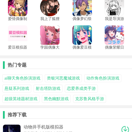
更加丰富。
爱情偶像制
我上了狐狸
偶像梦幻祭
我是导演游
作人手机版
精的身
training
戏手机版
爱豆模拟器
学园偶像大
偶像爱豆模
偶像荣耀日
中文版
师汉化版
拟器
服
热门专题
ai聊天角色扮演游戏
类银河恶魔城游戏
动作角色扮演游戏
悬疑系列游戏
射击塔防游戏
恋爱养成类手游
超级英雄题材游戏
黑色幽默游戏
克苏鲁风格手游
推荐下载
动物井手机版模拟器