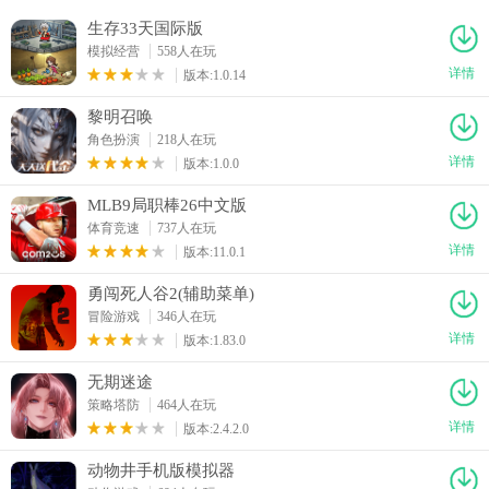
生存33天国际版
模拟经营
558人在玩
详情
版本:1.0.14
黎明召唤
角色扮演
218人在玩
详情
版本:1.0.0
MLB9局职棒26中文版
体育竞速
737人在玩
详情
版本:11.0.1
勇闯死人谷2(辅助菜单)
冒险游戏
346人在玩
详情
版本:1.83.0
无期迷途
策略塔防
464人在玩
详情
版本:2.4.2.0
动物井手机版模拟器