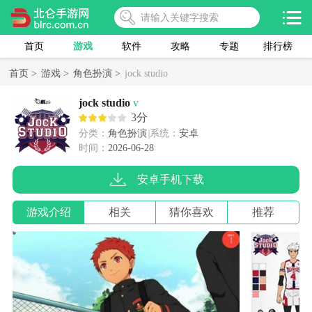
首页
游戏
软件
攻略
专题
排行榜
首页 >
游戏 >
角色扮演 >
jock studio
jock studio
v
3分
分类：
角色扮演
系统：
安卓
时间：
2026-06-28
安卓手机下载
游戏介绍
相关
猜你喜欢
推荐