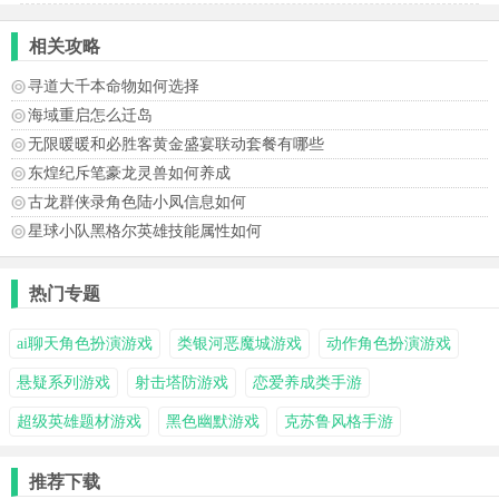
相关攻略
寻道大千本命物如何选择
海域重启怎么迁岛
无限暖暖和必胜客黄金盛宴联动套餐有哪些
东煌纪斥笔豪龙灵兽如何养成
古龙群侠录角色陆小凤信息如何
星球小队黑格尔英雄技能属性如何
热门专题
ai聊天角色扮演游戏
类银河恶魔城游戏
动作角色扮演游戏
悬疑系列游戏
射击塔防游戏
恋爱养成类手游
超级英雄题材游戏
黑色幽默游戏
克苏鲁风格手游
推荐下载