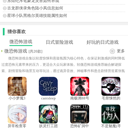
东煌纪斥笔豪龙灵兽如何养成
古龙群侠录角色陆小凤信息如何
星球小队黑格尔英雄技能属性如何
猜你喜欢
微恐怖游戏
日式冒险游戏
好玩的日式游戏
微恐怖游戏
更多
[共20款]
微恐怖游戏合集以轻度惊悚和悬疑氛围为核心特色，在保证刺激感的同时降低
过度恐怖元素带来的压力，更适合大众玩家体验。轻微恐怖游戏推荐融合解谜探
索、剧情冒险和场景互动等玩法，通过诡异音效、神秘事件和悬念剧情营造紧张氛
围。相比重口味恐怖作品，手机微恐怖游戏大全更注重心理代入感与故事塑造，让
玩家在探索真相的过程中感受恰到好处的惊悚体验。
小小梦魇3
cantsleep
南极洲88号
毛骨悚然的
双人模式
汉化版
约会汉化版
异常检查零
妖灵打工团
恐怖矿洞中
不是魅魔(寻