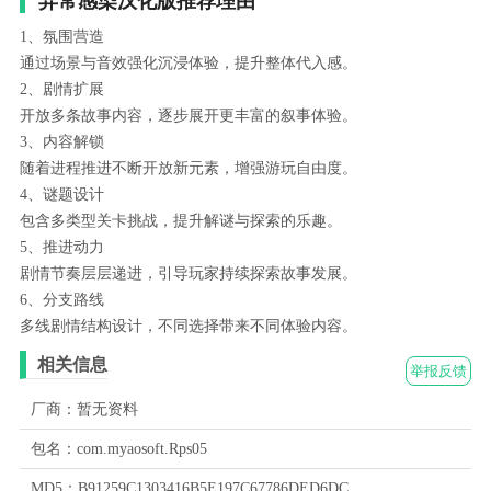
异常感染汉化版推荐理由
1、氛围营造
通过场景与音效强化沉浸体验，提升整体代入感。
2、剧情扩展
开放多条故事内容，逐步展开更丰富的叙事体验。
3、内容解锁
随着进程推进不断开放新元素，增强游玩自由度。
4、谜题设计
包含多类型关卡挑战，提升解谜与探索的乐趣。
5、推进动力
剧情节奏层层递进，引导玩家持续探索故事发展。
6、分支路线
多线剧情结构设计，不同选择带来不同体验内容。
相关信息
举报反馈
厂商：暂无资料
包名：com.myaosoft.Rps05
MD5：B91259C1303416B5E197C67786DED6DC