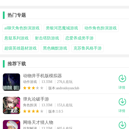
遗漏手机端
文版
找伪人)
热门专题
ai聊天角色扮演游戏
类银河恶魔城游戏
动作角色扮演游戏
悬疑系列游戏
射击塔防游戏
恋爱养成类手游
超级英雄题材游戏
黑色幽默游戏
克苏鲁风格手游
推荐下载
动物井手机版模拟器
动作游戏
13.35M
276人在玩
详情
版本:androidoyunclub
弹丸论破手游
角色扮演
13.35M
153人在玩
详情
版本:1.0.5
网络天才猜人物
益智解谜
13.35M
605人在玩