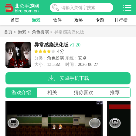
首页
游戏
软件
攻略
专题
排行榜
首页 >
游戏 >
角色扮演 >
异常感染汉化版
异常感染汉化版
v1.20
4分
分类：
角色扮演
系统：
安卓
大小：
13.35M
时间：
2026-06-27
安卓手机下载
游戏介绍
相关
猜你喜欢
推荐