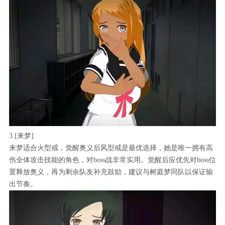
3.[来梦]
来梦适合火型戒，觉醒奥义后风型戒是最优选择，她是唯一拥有高
伤全体攻击技能的角色，对boss战非常实用。觉醒后应优先对boss位
置释放奥义，再为剩余队友补充鼓励，建议与树庭梦同队以保证输
出节奏。