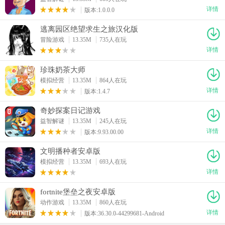
详情
版本:1.0.0.0
逃离园区绝望求生之旅汉化版
冒险游戏
13.35M
735人在玩
详情
珍珠奶茶大师
模拟经营
13.35M
864人在玩
详情
版本:1.4.7
奇妙探案日记游戏
益智解谜
13.35M
245人在玩
详情
版本:9.93.00.00
文明播种者安卓版
模拟经营
13.35M
693人在玩
详情
fortnite堡垒之夜安卓版
动作游戏
13.35M
860人在玩
详情
版本:36.30.0-44299681-Android