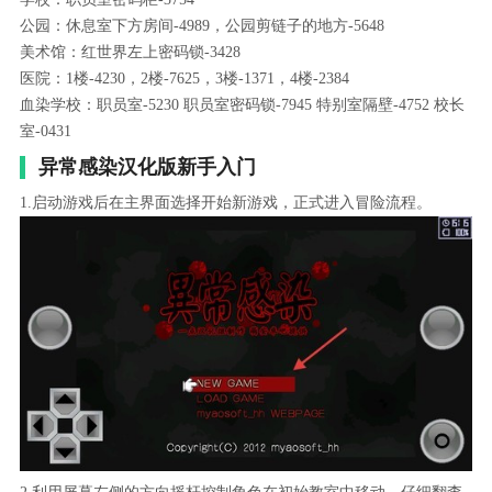
公园：休息室下方房间-4989，公园剪链子的地方-5648
美术馆：红世界左上密码锁-3428
医院：1楼-4230，2楼-7625，3楼-1371，4楼-2384
血染学校：职员室-5230 职员室密码锁-7945 特别室隔壁-4752 校长
室-0431
异常感染汉化版新手入门
1.启动游戏后在主界面选择开始新游戏，正式进入冒险流程。