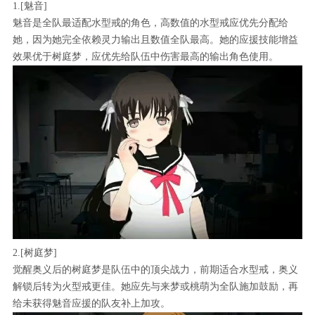
1.[魅音]
魅音是全队最适配水型戒的角色，高数值的水型戒应优先分配给
她，因为她完全依赖灵力输出且数值全队最高。她的应援技能增益
效果优于树庭梦，应优先给队伍中伤害最高的输出角色使用。
2.[树庭梦]
觉醒奥义后的树庭梦是队伍中的顶尖战力，前期适合水型戒，奥义
解锁后转为火型戒更佳。她应先与来梦或桃萌为全队施加鼓励，再
给未获得魅音应援的队友补上加攻。