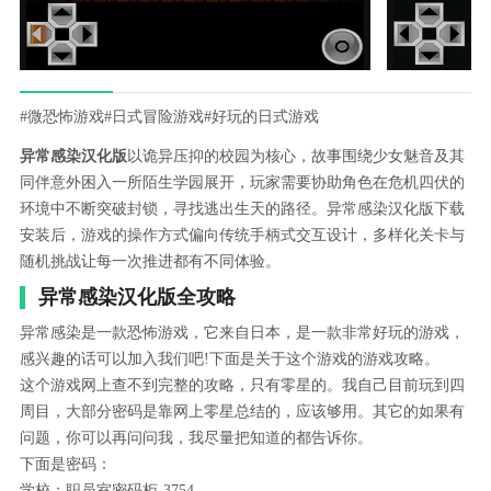
#微恐怖游戏
#日式冒险游戏
#好玩的日式游戏
异常感染汉化版
以诡异压抑的校园为核心，故事围绕少女魅音及其
同伴意外困入一所陌生学园展开，玩家需要协助角色在危机四伏的
环境中不断突破封锁，寻找逃出生天的路径。异常感染汉化版下载
安装后，游戏的操作方式偏向传统手柄式交互设计，多样化关卡与
随机挑战让每一次推进都有不同体验。
异常感染汉化版全攻略
异常感染是一款恐怖游戏，它来自日本，是一款非常好玩的游戏，
感兴趣的话可以加入我们吧!下面是关于这个游戏的游戏攻略。
这个游戏网上查不到完整的攻略，只有零星的。我自己目前玩到四
周目，大部分密码是靠网上零星总结的，应该够用。其它的如果有
问题，你可以再问问我，我尽量把知道的都告诉你。
下面是密码：
学校：职员室密码柜-3754