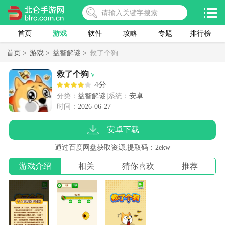
首页
游戏
软件
攻略
专题
排行榜
首页 >
游戏 >
益智解谜 >
救了个狗
救了个狗
v
4分
分类：
益智解谜
系统：
安卓
时间：
2026-06-27
安卓下载
通过百度网盘获取资源,提取码：2ekw
游戏介绍
相关
猜你喜欢
推荐