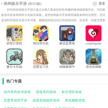
休闲娱乐手游
更多
[共353款]
好玩的休闲娱乐手游大盘点合集汇集多款轻松有趣的移动端游戏作品，为玩家
提供丰富多样的碎片化娱乐体验。这些休闲娱乐手游推荐涵盖多种玩法类型，无论
是短时间放松还是日常消遣，都能找到适合自己的游戏内容。在这里，玩家无需复
杂学习成本，即可快速掌握游戏规则，在不同场景中体验独特乐趣。
妖怪计算机
情侣求生欲
被迫监禁体
couplegame
质4
情侣游戏
夏日大作战
恋爱实习生
动物森林中
进击的保龄
中文版
文版
球国际服
热门专题
动作角色扮演游戏
悬疑系列游戏
射击塔防游戏
恋爱养成类手游
超级英雄题材游戏
黑色幽默游戏