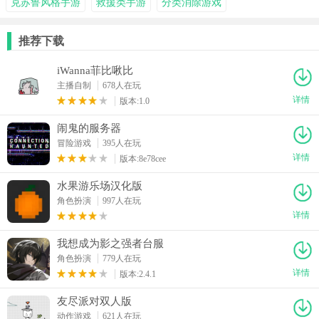
克苏鲁风格手游
救援类手游
分类消除游戏
推荐下载
iWanna菲比啾比
主播自制
678人在玩
详情
版本:1.0
闹鬼的服务器
冒险游戏
395人在玩
详情
版本:8e78cee
水果游乐场汉化版
角色扮演
997人在玩
详情
我想成为影之强者台服
角色扮演
779人在玩
详情
版本:2.4.1
友尽派对双人版
动作游戏
621人在玩