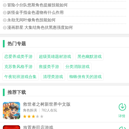
冒险小分队悠斯角色提娅技能如何
妖怪金手指金色遗物有什么作用
永劫无间叶修角色技能如何
漫画群星:大集结角色伏黑惠强度如何
热门专题
恋爱养成类手游
超级英雄题材游戏
黑色幽默游戏
克苏鲁风格手游
救援类手游
分类消除游戏
午夜轮班游戏合集
清理类游戏
蜘蛛侠有关的游戏
推荐下载
救世者之树新世界中文版
角色扮演
702人在玩
详情
放置寿司店游戏