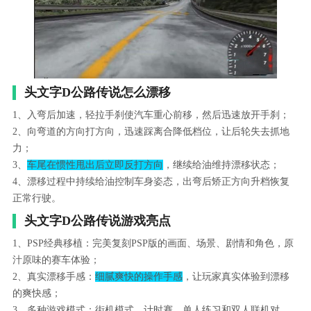
头文字D公路传说怎么漂移
1、入弯后加速，轻拉手刹使汽车重心前移，然后迅速放开手刹；
2、向弯道的方向打方向，迅速踩离合降低档位，让后轮失去抓地
力；
3、
车尾在惯性甩出后立即反打方向
，继续给油维持漂移状态；
4、漂移过程中持续给油控制车身姿态，出弯后矫正方向升档恢复
正常行驶。
头文字D公路传说游戏亮点
1、PSP经典移植：完美复刻PSP版的画面、场景、剧情和角色，原
汁原味的赛车体验；
2、真实漂移手感：
细腻爽快的操作手感
，让玩家真实体验到漂移
的爽快感；
3、多种游戏模式：街机模式、计时赛、单人练习和双人联机对