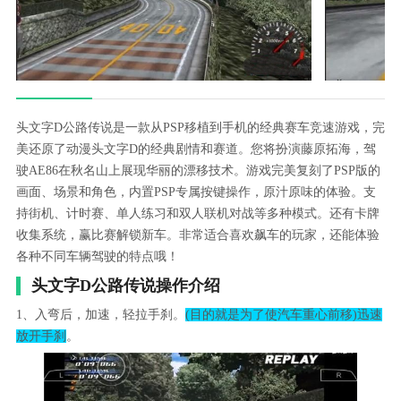
头文字D公路传说是一款从PSP移植到手机的经典赛车竞速游戏，完
美还原了动漫头文字D的经典剧情和赛道。您将扮演藤原拓海，驾
驶AE86在秋名山上展现华丽的漂移技术。游戏完美复刻了PSP版的
画面、场景和角色，内置PSP专属按键操作，原汁原味的体验。支
持街机、计时赛、单人练习和双人联机对战等多种模式。还有卡牌
收集系统，赢比赛解锁新车。非常适合喜欢飙车的玩家，还能体验
各种不同车辆驾驶的特点哦！
头文字D公路传说操作介绍
1、入弯后，加速，轻拉手刹。
(目的就是为了使汽车重心前移)迅速
放开手刹
。