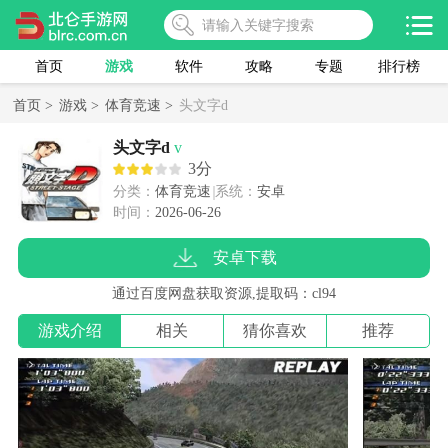
首页
游戏
软件
攻略
专题
排行榜
首页 >
游戏 >
体育竞速 >
头文字d
头文字d
v
3分
分类：
体育竞速
系统：
安卓
时间：
2026-06-26
安卓下载
通过百度网盘获取资源,提取码：cl94
游戏介绍
相关
猜你喜欢
推荐