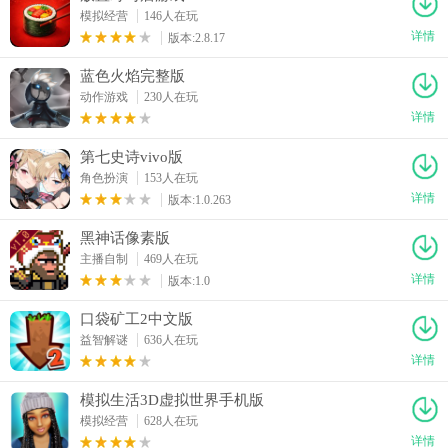
模拟经营
146人在玩
详情
版本:2.8.17
蓝色火焰完整版
动作游戏
230人在玩
详情
第七史诗vivo版
角色扮演
153人在玩
详情
版本:1.0.263
黑神话像素版
主播自制
469人在玩
详情
版本:1.0
口袋矿工2中文版
益智解谜
636人在玩
详情
模拟生活3D虚拟世界手机版
模拟经营
628人在玩
详情