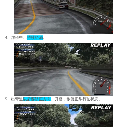
4、漂移中…
持续给油
。
5、出弯道
以后要矫正方向
。升档，恢复正常行驶状态。