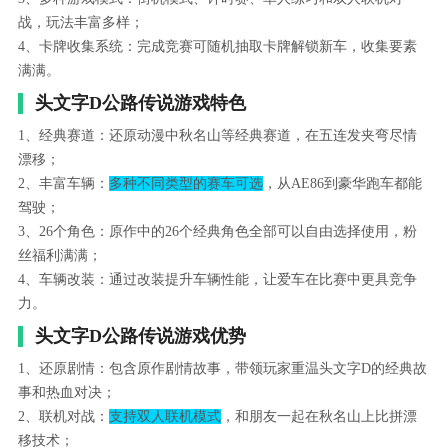
战，玩法丰富多样；
4、卡牌收集系统：完成竞赛可随机抽取卡牌解锁新车，收集要素
满满。
头文字D公路传说游戏特色
1、经典赛道：还原动漫中秋名山等经典赛道，在五连发夹弯尽情
漂移；
2、丰富车辆：
多种不同类型的赛车可选
，从AE86到豪华跑车都能
驾驶；
3、26个角色：原作中的26个经典角色全部可以自由选择使用，粉
丝福利满满；
4、车辆改装：通过改装提升车辆性能，让爱车在比赛中更具竞争
力。
头文字D公路传说游戏优势
1、还原剧情：包含原作剧情故事，带领玩家重温头文字D的经典故
事和热血对决；
2、联机对战：
支持双人联机模式
，和朋友一起在秋名山上比拼漂
移技术；