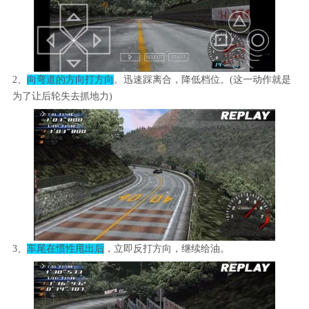
2、
向弯道的方向打方向
。迅速踩离合，降低档位。(这一动作就是
为了让后轮失去抓地力)
3、
车尾在惯性甩出后
，立即反打方向，继续给油。